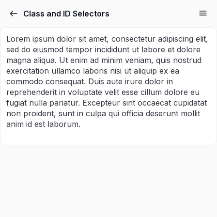
Class and ID Selectors
Sign in
Sign up
Lorem ipsum dolor sit amet, consectetur adipiscing elit,
sed do eiusmod tempor incididunt ut labore et dolore
Sign in
magna aliqua. Ut enim ad minim veniam, quis nostrud
Don’t have an account?
Sign up
exercitation ullamco laboris nisi ut aliquip ex ea
commodo consequat. Duis aute irure dolor in
reprehenderit in voluptate velit esse cillum dolore eu
fugiat nulla pariatur. Excepteur sint occaecat cupidatat
non proident, sunt in culpa qui officia deserunt mollit
anim id est laborum.
Lost your password?
Remember me